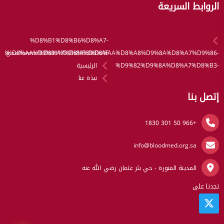
الروابط السريعة
%D8%B1%D8%B6%D8%A7-
B3%D8%AA%D9%81%D9%8A%D8%AF/
med.org.sa/forms/%D8%A7%D8%B3%D8%AA%D8%A8%D9%8A%D8%A7%D9%86-
%D9%82%D9%8A%D8%A7%D8%B3-
الرئيسية
نبذة عنا
إتصل بنا
+966 50 301 1830
info@bloodmed.org.sa
المدينة المنورة - حي بئر عثمان رضي الله عنه
تجدنا على