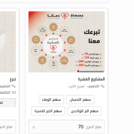
المشاريع العشرة
تبرع
التصنيف
تفريج الكرب
التصني
التكلفة 
سهم الاحسان
سهم الوفاء
تم
سهم البر للوالدين
سهم الخير للاسرة
مبلغ التبرع

مبلغ التب