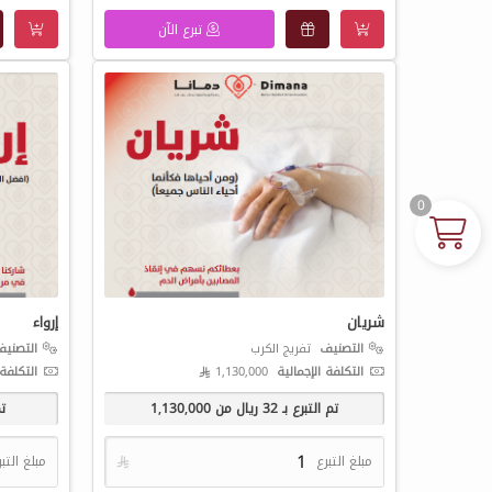
تبرع الآن
0
شريان
إرواء
التصنيف
تفريج الكرب
التصني
التكلفة الإجمالية
1,130,000 
التكلفة 
تم التبرع بـ
32
ريال من
1,130,000
تم
مبلغ التبرع

مبلغ التب