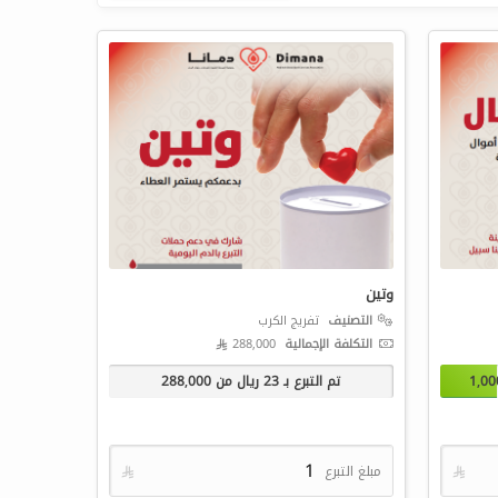
وتين
التصنيف
تفريج الكرب
التكلفة الإجمالية
288,000 
1,00
تم التبرع بـ
23
ريال من
288,000

مبلغ التبرع
