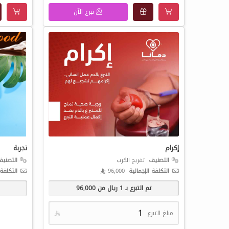
تبرع الآن
إكرام
تجربة
التصنيف
تفريج الكرب
التصني
التكلفة الإجمالية
96,000 
التكلفة 
تم التبرع بـ
1
ريال من
96,000
مبلغ التبرع
