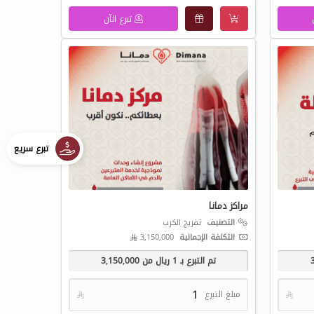
تبرع الآن
تبرع سريع
مراكز دمانا
التصنيف
تفريج الكرب
التكلفة الإجمالية
3,150,000 
تم التبرع بـ
1
ريال من
3,150,000

مبلغ التبرع
