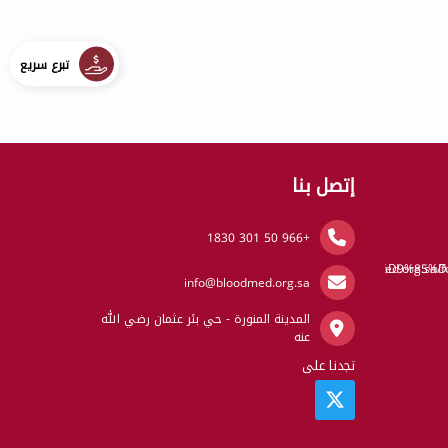
تبرع سريع
إتصل بنا
+966 50 301 1830
https://www.bloodmed.or
%D8%A7%D9%84%D9%85%D
info@bloodmed.org.sa
المدينة المنورة - حي بئر عثمان رضي الله
عنه
تجدنا على